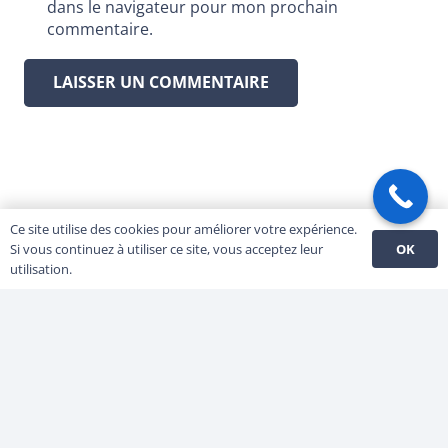
dans le navigateur pour mon prochain
commentaire.
LAISSER UN COMMENTAIRE
Ce site utilise des cookies pour améliorer votre expérience.
OK
Si vous continuez à utiliser ce site, vous acceptez leur
utilisation.
Colorit Peinture
Adresse : 4 rue Talma 91800 BRUNOY
Téléphone :
07.82.59.17.02
Email :
contact@coloritpeinture.fr